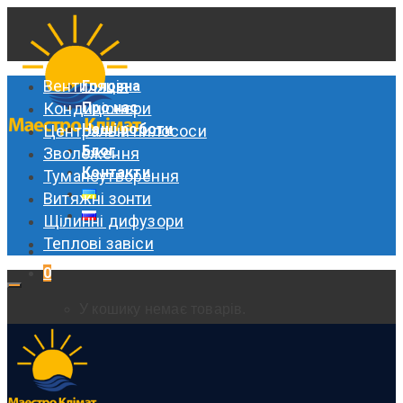
Вентиляція
Головна
Кондиціонери
Про нас
Наші роботи
Центральні пилососи
Блог
Зволоження
Контакти
Туманоутворення
Витяжні зонти
Щілинні дифузори
Теплові завіси
0
У кошику немає товарів.