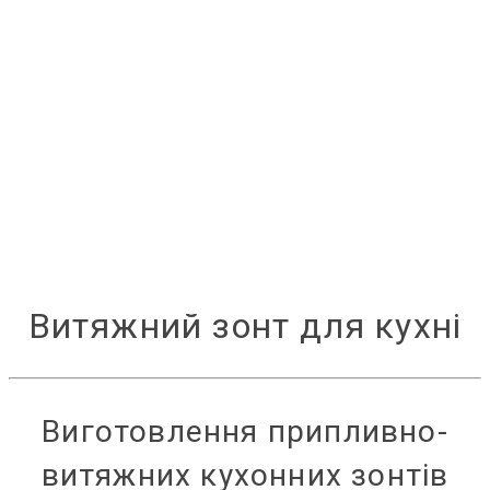
індивідуальним замовленням, передбачається
відповідний тип кріплень.
Дизайн
Якщо у Вас є дизайнерське рішення для конкретного
ресторану або кафе і потрібна наявність зонта в
гостьовому залі, ми можемо виготовити декоративні
зонти різних форм, у тому числі з міді, латуні.
Витяжний зонт для кухні
Виготовлення припливно-
витяжних кухонних зонтів